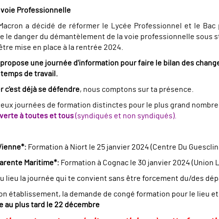
 voie Professionnelle
cron a décidé de réformer le Lycée Professionnel et le Bac p
me le danger du démantèlement de la voie professionnelle sous st
être mise en place à la rentrée 2024.
propose une journée d'information pour faire le bilan des chan
 temps de travail.
r c'est déjà se défendre
, nous comptons sur ta présence.
ux journées de formation distinctes pour le plus grand nombre 
verte à toutes et tous
(syndiqués et non syndiqués).
 Vienne*:
Formation à Niort le 25 janvier 2024 (
Centre Du Guesclin 
harente Maritime*:
Formation à Cognac le 30 janvier 2024 (
Union 
du lieu la journée qui te convient sans être forcement du/des dé
ton établissement, la demande de congé formation pour le lieu et 
 au plus tard le 22 décembre