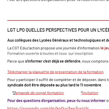
LGT LPO QUELLES PERSPECTIVES POUR UN LYCÉ
Aux collègues des Lycées Généraux et technologiques et d
La CGT Educ'action propose une journée d'information
le je
Formation ouverte à toutes et tous sur inscription
Parce que
s'informer c'est déjà se défendre
, nous comptons 
Télécharger la plaquette de presentation de la formation
Pour y participer il suffit de compléter et de déposer, dans
syndicale doit être déposée au plus tard le 11 novembre
*
D
emande de congé formation
*
Invitation
Pour des questions d’organisation, peux-tu nous informer
d
https://xoyondo.com/dp/kp0uy3wv3upjz1s