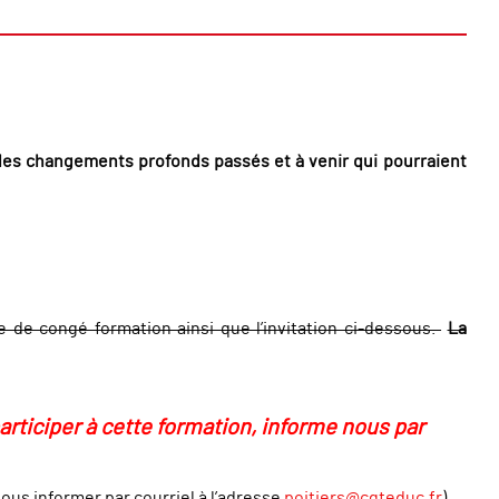
 des changements profonds passés et à venir qui pourraient
 de congé formation ainsi que l’invitation ci-dessous.
La
articiper à cette formation, informe nous par
nous informer par courriel à l’adresse
poitiers@cgteduc.fr
)