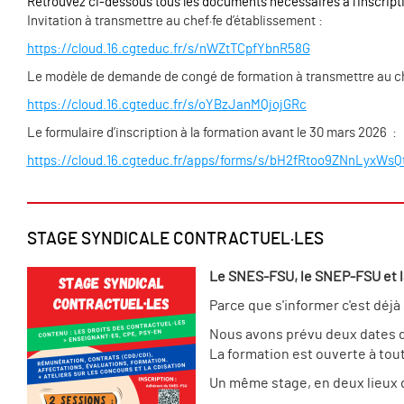
Retrouvez ci-dessous tous les documents nécessaires à l’inscripti
Invitation à transmettre au chef·fe d’établissement :
https://cloud.16.cgteduc.fr/s/nWZtTCpfYbnR58G
Le modèle de demande de congé de formation à transmettre au che
https://cloud.16.cgteduc.fr/s/oYBzJanMQjojGRc
Le formulaire d’inscription à la formation avant le 30 mars 2026 :
https://cloud.16.cgteduc.fr/apps/forms/s/bH2fRtoo9ZNnLyxWsQ
STAGE SYNDICALE CONTRACTUEL·LES
Le SNES-FSU, le SNEP-FSU et l
Parce que s'informer c'est déj
Nous avons prévu deux dates de
La formation est ouverte à tou
Un même stage, en deux lieux d