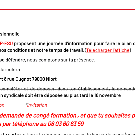
ssionnelle
P-FSU
proposent une journée d'information pour faire le bilan
os conditions et notre temps de travail.
(
Télécharger l'affiche
)
 se défendre
, nous comptons sur ta prés
ence.
déroulera :
rt 8 rue Cugnot 79000 Niort
de compléter et de déposer, dans ton établissement, la demande
 syndicale doit être déposée au plus tard le 18 novembre
ion
*
Invitation
 demande de congé formation , et que tu souhaites p
u par téléphone au 06 03 60 63 59
a participation à la réunion, en utilisant le lien ci-dessous (ou 