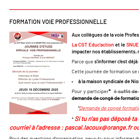
FORMATION VOIE PROFESSIONNELLE
Aux collègues de la voie Profe
La CGT Educ'action
et le
SNUE
impacter nos établissements, n
Parce que
s'informer c'est déjà
Cette journée de formation se 
à la maison syndicale de Nio
Pour y participer
*
il suffit 
demande de congé de formation
*
Demande de congé format
Si tu n'as pas déposé ta
*
courriel à l'adresse : pascal.lacoux@orange.fr o
Pour des questions d’organisation, peux-tu nous informer de t