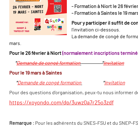
- Formation à Niort le 26 févrie
- Formation à Saintes le 19 mar
Pour y participer il suffit de 
l’invitation ci-dessous.
La demande de congé de format
mars.
Pour le 26 février à Niort
(normalement inscriptions terminé
*
Demande de congé formation
*
Invitation
Pour le 19 mars à Saintes
*
Demande de congé formation
*
Invitation
Pour des questions d’organisation, peux-tu nous informer de t
https://xoyondo.com/dp/3uwz0a7r25o3zdf
Remarque :
Pour les adhérents du SNES-FSU et du SNEP-FSU