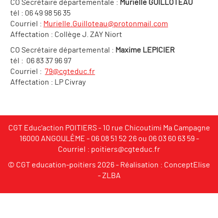
CO Secrétaire départementale :
Murielle GUILLOTEAU
tél : 06 49 98 56 35
Courriel :
Murielle.Guilloteau@protonmail.com
Affectation : Collège J. ZAY Niort
CO Secrétaire départemental :
Maxime LEPICIER
tél : 06 83 37 96 97
Courriel :
79@cgteduc.fr
Affectation : LP Civray
CGT Educ'action POITIERS - 10 rue Chicoutimi Ma Campagne
16000 ANGOULÊME -
06 08 51 52 26
ou
06 03 60 63 59
-
Courriel :
poitiers@cgteduc.fr
© CGT education-poitiers 2026 - Réalisation :
ConceptElise
-
ZLBA